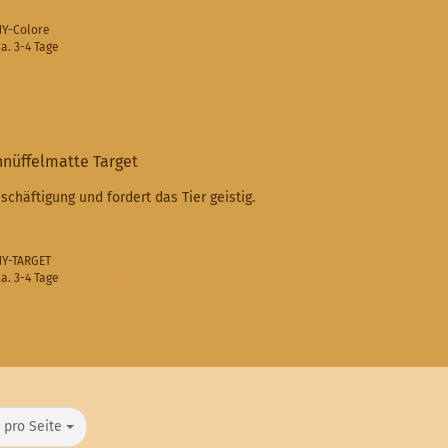
-NY-Colore
a. 3-4 Tage
(Ausland abweichend)
nüffelmatte Target
schäftigung und fordert das Tier geistig.
-NY-TARGET
a. 3-4 Tage
(Ausland abweichend)
o Seite
 pro Seite