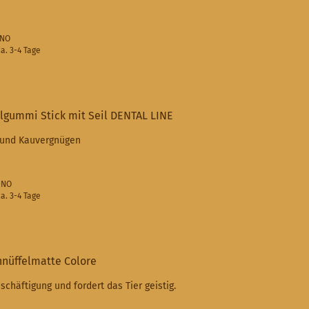
-NO
a. 3-4 Tage
(Ausland abweichend)
lgummi Stick mit Seil DENTAL LINE
 und Kauvergnügen
6-NO
a. 3-4 Tage
(Ausland abweichend)
nüffelmatte Colore
schäftigung und fordert das Tier geistig.