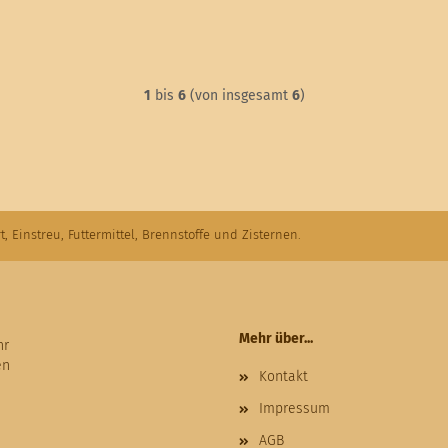
1
bis
6
(von insgesamt
6
)
t, Einstreu, Futtermittel, Brennstoffe und Zisternen.
Mehr über...
hr
en
Kontakt
Impressum
AGB