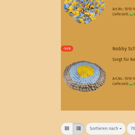
Art.Nr.: 1010
Lieferzeit:
c
Nobby Sch
-54%
Sorgt für Be
Art.Nr.: 1010
Lieferzeit:
c
Sortieren nach
pr
Sortieren nach
70