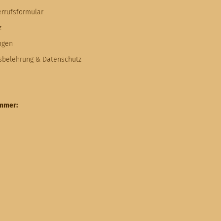
errufsformular
z
ngen
fsbelehrung & Datenschutz
ummer: