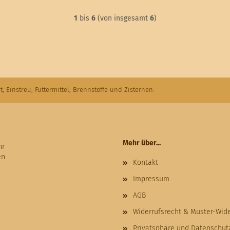
1
bis
6
(von insgesamt
6
)
t, Einstreu, Futtermittel, Brennstoffe und Zisternen.
Mehr über...
hr
en
Kontakt
Impressum
AGB
Widerrufsrecht & Muster-Wid
Privatsphäre und Datenschut