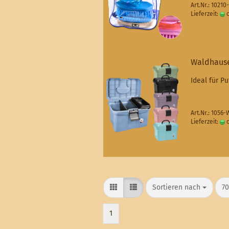
Art.Nr.: 1021
Lieferzeit:
c
Waldhause
Ideal für P
Art.Nr.: 1056
Lieferzeit:
c
Sortieren nach
pr
Sortieren nach
70
1