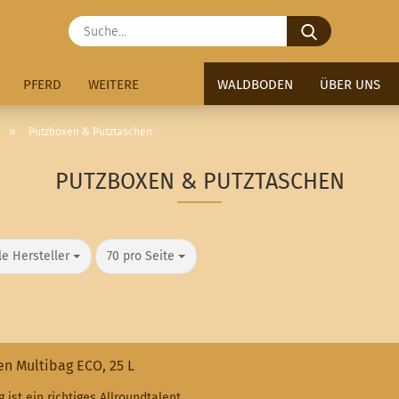
Suche...
PFERD
WEITERE
WALDBODEN
ÜBER UNS
»
Putzboxen & Putztaschen
PUTZBOXEN & PUTZTASCHEN
o Seite
pro Seite
le Hersteller
70 pro Seite
n Multibag ECO, 25 L
 ist ein richtiges Allroundtalent