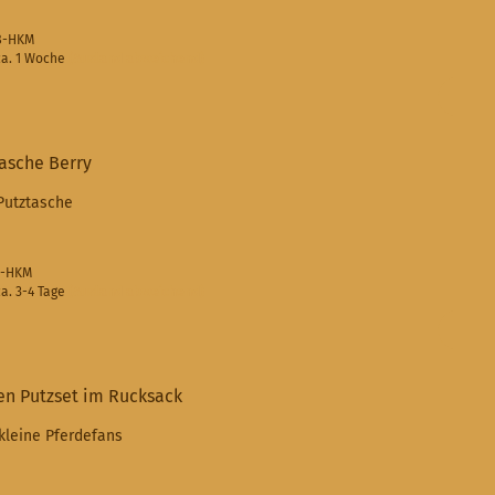
68-HKM
a. 1 Woche
(Ausland abweichend)
asche Berry
Putztasche
67-HKM
a. 3-4 Tage
(Ausland abweichend)
n Putzset im Rucksack
 kleine Pferdefans