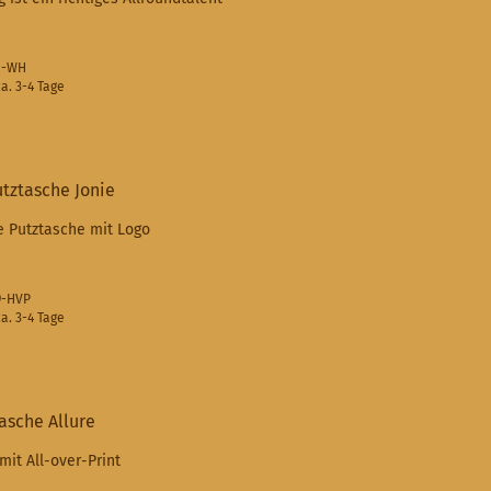
70-WH
a. 3-4 Tage
(Ausland abweichend)
tztasche Jonie
e Putztasche mit Logo
69-HVP
a. 3-4 Tage
(Ausland abweichend)
asche Allure
mit All-over-Print