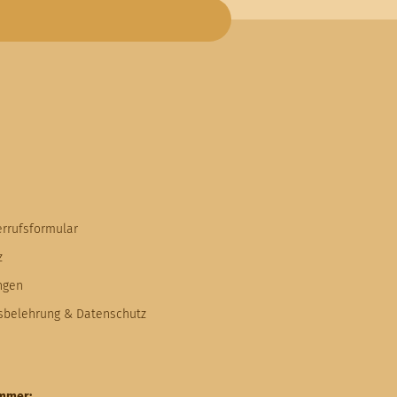
errufsformular
z
ngen
fsbelehrung & Datenschutz
ummer: