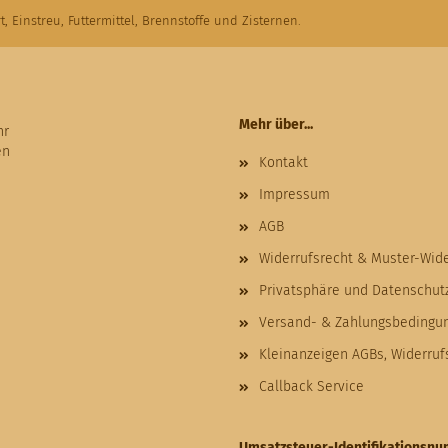
t, Einstreu, Futtermittel, Brennstoffe und Zisternen.
Mehr über...
hr
en
Kontakt
Impressum
AGB
Widerrufsrecht & Muster-Wid
Privatsphäre und Datenschut
Versand- & Zahlungsbedingu
Kleinanzeigen AGBs, Widerru
Callback Service
Umsatzsteuer-Identifikationsn