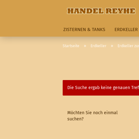
ZISTERNEN & TANKS
ERDKELLER
»
»
Startseite
Erdkeller
Erdkeller z
Die Suche ergab keine genauen Tref
MÖCHTEN
Möchten Sie noch einmal
SIE
suchen?
NOCH
EINMAL
SUCHEN?