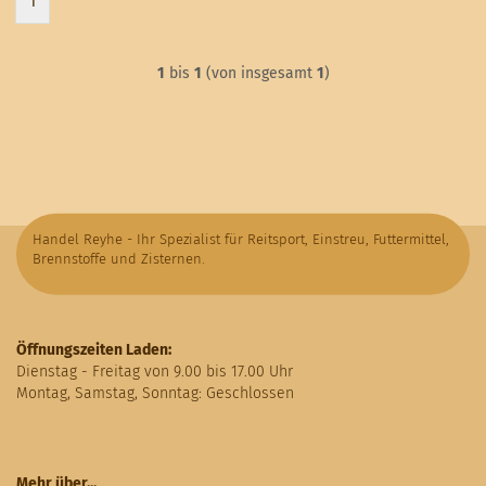
1
1
bis
1
(von insgesamt
1
)
Handel Reyhe - Ihr Spezialist für Reitsport, Einstreu, Futtermittel,
Brennstoffe und Zisternen.
Öffnungszeiten Laden:
Dienstag - Freitag von 9.00 bis 17.00 Uhr
Montag, Samstag, Sonntag: Geschlossen
Mehr über...