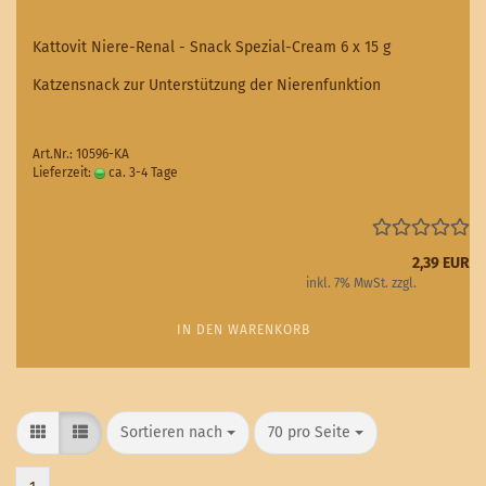
Kattovit Niere-Renal - Snack Spezial-Cream 6 x 15 g
Katzensnack zur Unterstützung der Nierenfunktion
Art.Nr.: 10596-KA
Lieferzeit:
ca. 3-4 Tage
(Ausland abweichend)
2,39 EUR
inkl. 7% MwSt. zzgl.
Versand
IN DEN WARENKORB
Sortieren nach
pro Seite
Sortieren nach
70 pro Seite