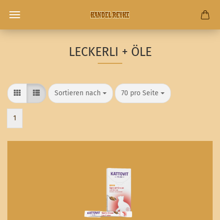
LECKERLI + ÖLE
Sortieren nach
pro Seite
Sortieren nach
70 pro Seite
1