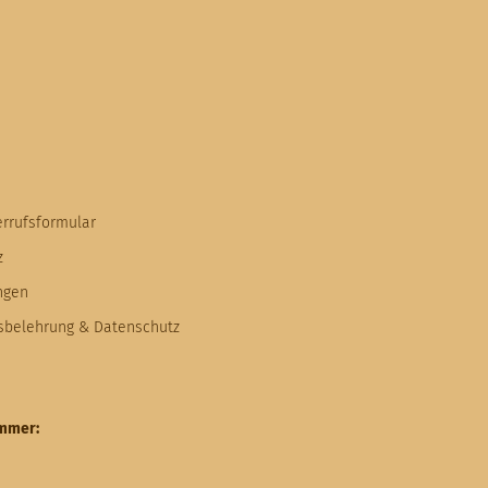
errufsformular
z
ngen
fsbelehrung & Datenschutz
ummer: