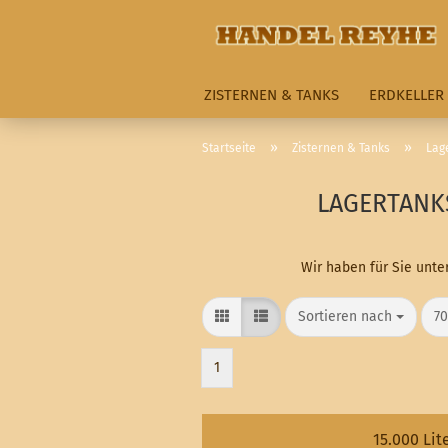
ZISTERNEN & TANKS
ERDKELLER
»
»
Startseite
Zisternen & Tanks
Lag
LAGERTANK
Wir haben für Sie unte
Sortieren nach
pr
Sortieren nach
70
1
15.000 Lit