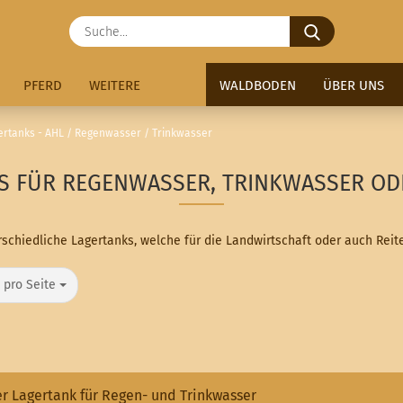
Suche...
PFERD
WEITERE
WALDBODEN
ÜBER UNS
ertanks - AHL / Regenwasser / Trinkwasser
S FÜR REGENWASSER, TRINKWASSER OD
rschiedliche Lagertanks, welche für die Landwirtschaft oder auch Reite
o Seite
 pro Seite
er Lagertank für Regen- und Trinkwasser