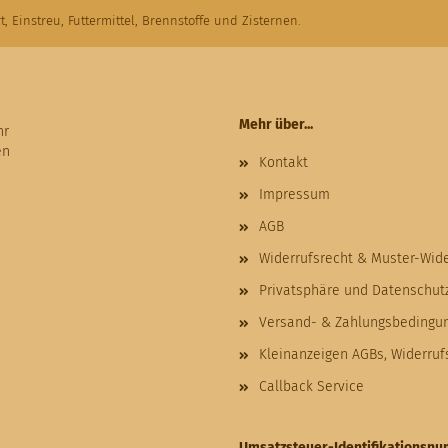
t, Einstreu, Futtermittel, Brennstoffe und Zisternen.
Mehr über...
hr
en
Kontakt
Impressum
AGB
Widerrufsrecht & Muster-Wid
Privatsphäre und Datenschut
Versand- & Zahlungsbedingu
Kleinanzeigen AGBs, Widerru
Callback Service
Umsatzsteuer-Identifikationsn