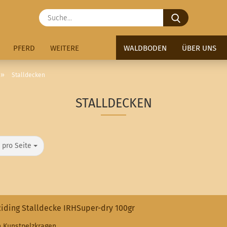
Suche...
PFERD
WEITERE
WALDBODEN
ÜBER UNS
»
Stalldecken
STALLDECKEN
o Seite
 pro Seite
Riding Stalldecke IRHSuper-dry 100gr
n Kunstpelzkragen