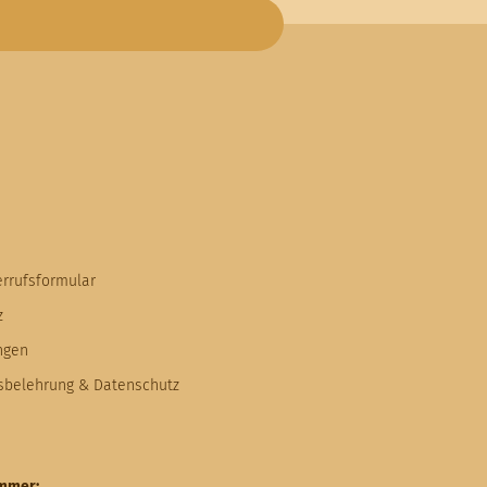
errufsformular
z
ngen
fsbelehrung & Datenschutz
ummer: