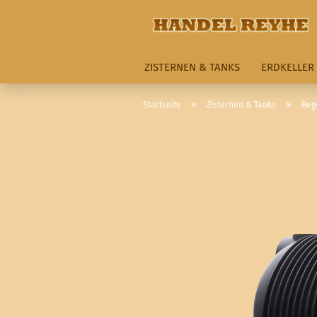
ZISTERNEN & TANKS
ERDKELLER
»
»
Startseite
Zisternen & Tanks
Reg