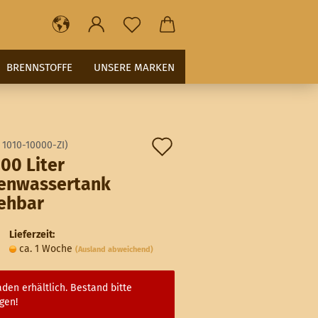
BRENNSTOFFE
UNSERE MARKEN
Auf
:
1010-10000-ZI
)
00 Liter
den
enwassertank
Merkzettel
ehbar
Lieferzeit:
ca. 1 Woche
(Ausland abweichend)
den erhältlich. Bestand bitte
gen!