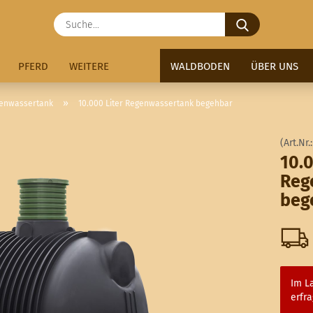
Suche...
PFERD
WEITERE
WALDBODEN
ÜBER UNS
»
enwassertank
10.000 Liter Regenwassertank begehbar
(Art.Nr.
10.0
Reg
beg
Im La
erfra