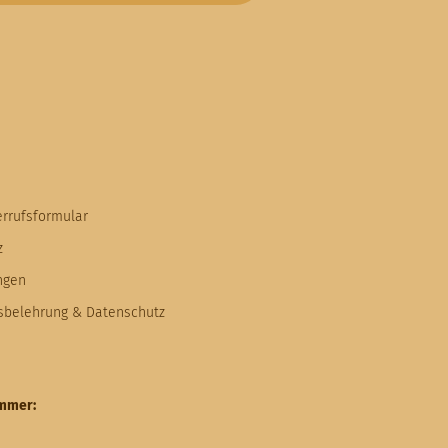
errufsformular
z
ngen
fsbelehrung & Datenschutz
ummer: