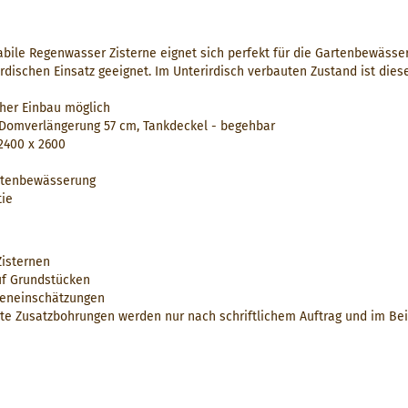
abile Regenwasser Zisterne eignet sich perfekt für die Gartenbewässe
rdischen Einsatz geeignet. Im Unterirdisch verbauten Zustand ist dies
cher Einbau möglich
, Domverlängerung 57 cm, Tankdeckel - begehbar
2400 x 2600
rtenbewässerung
tie
Zisternen
uf Grundstücken
eneinschätzungen
 Zusatzbohrungen werden nur nach schriftlichem Auftrag und im Beis