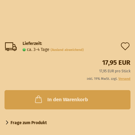
Lieferzeit:
A
ca. 3-4 Tage
(Ausland abweichend)
d
17,95 EUR
M
17,95 EUR pro Stück
inkl. 19% MwSt. zzgl.
Versand
In den Warenkorb
Frage zum Produkt