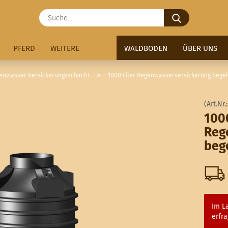
Suche...
PFERD
WEITERE
WALDBODEN
ÜBER UNS
»
enwasser Versickerungsschacht
1000 Liter Regenwasserversickerung bege
(Art.Nr.
1000
Reg
beg
Im La
erfra