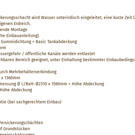
erungsschacht wird Wasser unterirdisch eingeleitet, eine kurze Zeit 
igenen Erdreich.
arende Montage
ehe Einbauanleitung)
1 Gummidichtung + Basic Tankabdeckung
Form
sergefahr / öffentliche Kanäle werden entlastet
ehbaren Bereich geeignet, unter Einhaltung bestimmter Einbaubeding
 durch Mehrbehälterverbindung
0 x 1360mm
messung Ø L/BxH: Ø2310 x 1560mm + Höhe Abdeckung
 Höhe Abdeckung
ntie (bei sachgerechtem Einbau)
Versickerungschächten
uf Grundstücken
eneinschätzungen